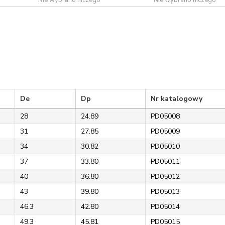
De
Dp
Nr katalogowy
28
24.89
PD05008
31
27.85
PD05009
34
30.82
PD05010
37
33.80
PD05011
40
36.80
PD05012
43
39.80
PD05013
46.3
42.80
PD05014
49.3
45.81
PD05015