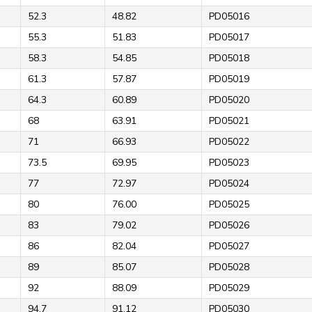
52.3
48.82
PD05016
55.3
51.83
PD05017
58.3
54.85
PD05018
61.3
57.87
PD05019
64.3
60.89
PD05020
68
63.91
PD05021
71
66.93
PD05022
73.5
69.95
PD05023
77
72.97
PD05024
80
76.00
PD05025
83
79.02
PD05026
86
82.04
PD05027
89
85.07
PD05028
92
88.09
PD05029
94.7
91.12
PD05030