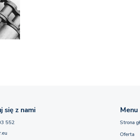
j się z nami
Menu
03 552
Strona g
.eu
Oferta