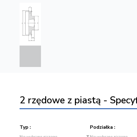
2 rzędowe z piastą - Specyf
Typ :
Podziałka :
Nie wybrano niczego
Nie wybrano niczego