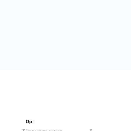
Dp :
Nie wybrano niczego