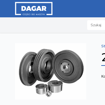
Search
S
Ko