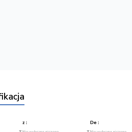
ikacja
z :
De :
Nie wybrano niczego
Nie wybrano niczego