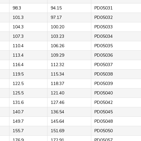
98.3
94.15
PD05031
101.3
97.17
PD05032
104.3
100.20
PD05033
107.3
103.23
PD05034
110.4
106.26
PD05035
113.4
109.29
PD05036
116.4
112.32
PD05037
119.5
115.34
PD05038
122.5
118.37
PD05039
125.5
121.40
PD05040
131.6
127.46
PD05042
140.7
136.54
PD05045
149.7
145.64
PD05048
155.7
151.69
PD05050
176.9
172.91
PD05057