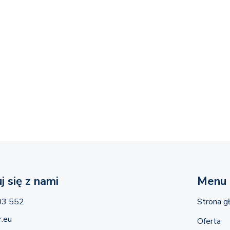
j się z nami
Menu
03 552
Strona g
.eu
Oferta