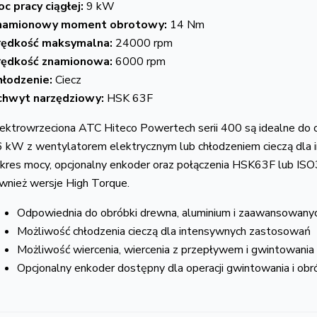
c pracy ciągłej:
9 kW
namionowy moment obrotowy:
14 Nm
rędkość maksymalna:
24000 rpm
rędkość znamionowa:
6000 rpm
hłodzenie:
Ciecz
chwyt narzędziowy:
HSK 63F
ektrowrzeciona ATC Hiteco Powertech serii 400 są idealne do o
 kW z wentylatorem elektrycznym lub chłodzeniem cieczą dla in
kres mocy, opcjonalny enkoder oraz połączenia HSK63F lub ISO
wnież wersje High Torque.
Odpowiednia do obróbki drewna, aluminium i zaawansowany
Możliwość chłodzenia cieczą dla intensywnych zastosowań
Możliwość wiercenia, wiercenia z przepływem i gwintowania
Opcjonalny enkoder dostępny dla operacji gwintowania i obró