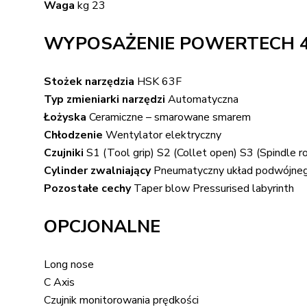
Waga
kg 23
WYPOSAŻENIE POWERTECH 40
Stożek narzędzia
HSK 63F
Typ zmieniarki narzędzi
Automatyczna
Łożyska
Ceramiczne – smarowane smarem
Chłodzenie
Wentylator elektryczny
Czujniki
S1 (Tool grip) S2 (Collet open) S3 (Spindle ro
Cylinder zwalniający
Pneumatyczny układ podwójnego
Pozostałe cechy
Taper blow Pressurised labyrinth
OPCJONALNE
Long nose
C Axis
Czujnik monitorowania prędkości