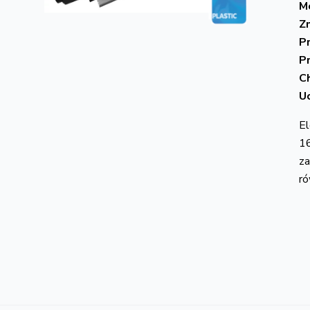
Mo
Z
P
P
C
U
El
16
za
ró