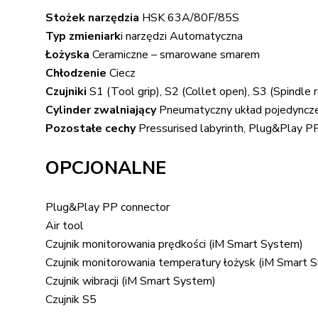
Stożek narzędzia
HSK 63A/80F/85S
Typ zmieniark
i narzędzi Automatyczna
Łożyska
Ceramiczne – smarowane smarem
Chłodzenie
Ciecz
Czujniki
S1 (Tool grip), S2 (Collet open), S3 (Spindle r
Cylinder zwalniający
Pneumatyczny układ pojedyncze
Pozostałe cechy
Pressurised labyrinth, Plug&Play P
OPCJONALNE
Plug&Play PP connector
Air tool
Czujnik monitorowania prędkości (iM Smart System)
Czujnik monitorowania temperatury łożysk (iM Smart 
Czujnik wibracji (iM Smart System)
Czujnik S5