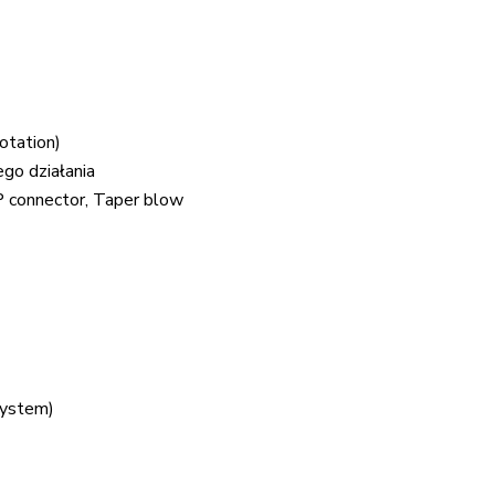
otation)
go działania
P connector, Taper blow
System)