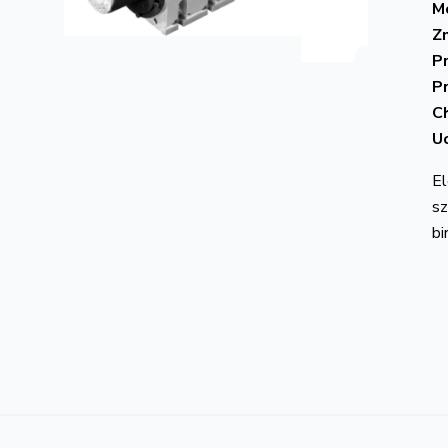
Mo
Z
P
P
C
U
El
sz
bi