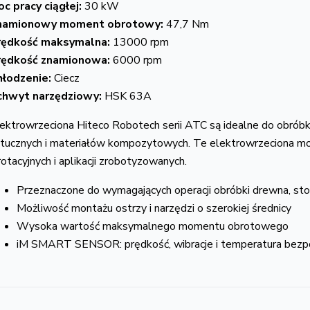
c pracy ciągłej:
30 kW
namionowy moment obrotowy:
47,7 Nm
rędkość maksymalna:
13000 rpm
rędkość znamionowa:
6000 rpm
hłodzenie:
Ciecz
chwyt narzędziowy:
HSK 63A
ektrowrzeciona Hiteco Robotech serii ATC są idealne do obróbk
tucznych i materiałów kompozytowych. Te elektrowrzeciona mog
rotacyjnych i aplikacji zrobotyzowanych.
Przeznaczone do wymagających operacji obróbki drewna, sto
Możliwość montażu ostrzy i narzędzi o szerokiej średnicy
Wysoka wartość maksymalnego momentu obrotowego
iM SMART SENSOR: prędkość, wibracje i temperatura bezp