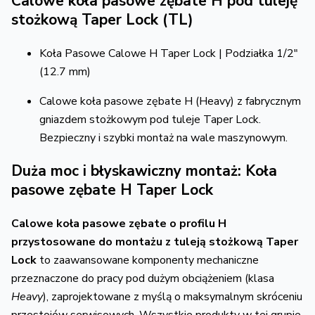
Calowe koła pasowe zębate H pod tuleję
stożkową Taper Lock (TL)
Koła Pasowe Calowe H Taper Lock | Podziałka 1/2"
(12.
7 mm)
Calowe koła pasowe zębate H (Heavy) z fabrycznym
gniazdem stożkowym pod tuleje Taper Lock.
Bezpieczny i szybki montaż na wale maszynowym.
Duża moc i błyskawiczny montaż: Koła
pasowe zębate H Taper Lock
Calowe koła pasowe zębate o profilu H
przystosowane do montażu z tuleją stożkową Taper
Lock
to zaawansowane komponenty mechaniczne
przeznaczone do pracy pod dużym obciążeniem (klasa
Heavy
),
zaprojektowane z myślą o maksymalnym skróceniu
przestojów serwisowych.
Wszystkie produkty w tej grupie