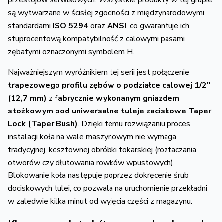
są wytwarzane w ścisłej zgodności z międzynarodowymi
standardami
ISO 5294
oraz
ANSI
,
co gwarantuje ich
stuprocentową kompatybilność z calowymi pasami
zębatymi oznaczonymi symbolem H.
Najważniejszym wyróżnikiem tej serii jest połączenie
trapezowego profilu zębów o podziałce calowej 1/2"
(12,7 mm)
z
fabrycznie wykonanym gniazdem
stożkowym pod uniwersalne tuleje zaciskowe Taper
Lock (Taper Bush)
.
Dzięki temu rozwiązaniu proces
instalacji koła na wale maszynowym nie wymaga
tradycyjnej,
kosztownej obróbki tokarskiej (roztaczania
otworów czy dłutowania rowków wpustowych).
Blokowanie koła następuje poprzez dokręcenie śrub
dociskowych tulei,
co pozwala na uruchomienie przekładni
w zaledwie kilka minut od wyjęcia części z magazynu.