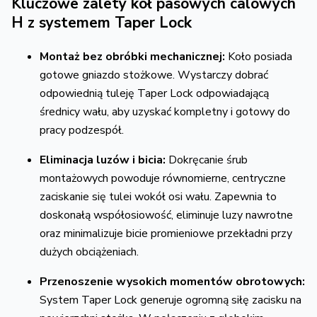
Kluczowe zalety kół pasowych calowych
H z systemem Taper Lock
Montaż bez obróbki mechanicznej:
Koło posiada
gotowe gniazdo stożkowe.
Wystarczy dobrać
odpowiednią tuleję Taper Lock odpowiadającą
średnicy wału,
aby uzyskać kompletny i gotowy do
pracy podzespół.
Eliminacja luzów i bicia:
Dokręcanie śrub
montażowych powoduje równomierne,
centryczne
zaciskanie się tulei wokół osi wału.
Zapewnia to
doskonałą współosiowość,
eliminuje luzy nawrotne
oraz minimalizuje bicie promieniowe przekładni przy
dużych obciążeniach.
Przenoszenie wysokich momentów obrotowych:
System Taper Lock generuje ogromną siłę zacisku na