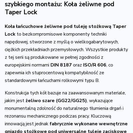
szybkiego montażu: Koła żeliwne pod
Taper Lock
Koła łańcuchowe żeliwne pod tuleję stożkową Taper
Lock
to bezkompromisowe komponenty techniki
napędowej,
stworzone z myślą o wielkogabarytowych,
ciężkich przekładniach przemysłowych.
Wszystkie produkty
z tej serii są produkowane w pełnej zgodności z
europejskimi normami
DIN 8187
oraz
ISO/R 606
,
co
zapewnia ich stuprocentową kompatybilność ze
standardowymi łańcuchami rolkowymi typu B.
Konstrukcja tych kół bazuje na zaawansowanym materiale,
jakim jest
żeliwo szare (GG22/GG25)
,
wykazujące
monumentalną zdolność do naturalnego tłumienia drgań i
rezonansu mechanicznego podczas pracy.
Kluczową
innowacją jest jednak
fabrycznie wykonane wewnętrzne
gniazdo stożkowe pod uniwersalne tuleje zaciskowe