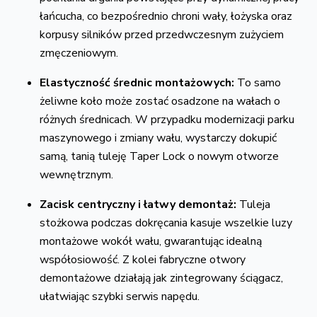
łańcucha,
co bezpośrednio chroni wały,
łożyska oraz
korpusy silników przed przedwczesnym zużyciem
zmęczeniowym.
Elastyczność średnic montażowych:
To samo
żeliwne koło może zostać osadzone na wałach o
różnych średnicach.
W przypadku modernizacji parku
maszynowego i zmiany wału,
wystarczy dokupić
samą,
tanią tuleję Taper Lock o nowym otworze
wewnętrznym.
Zacisk centryczny i łatwy demontaż:
Tuleja
stożkowa podczas dokręcania kasuje wszelkie luzy
montażowe wokół wału,
gwarantując idealną
współosiowość.
Z kolei fabryczne otwory
demontażowe działają jak zintegrowany ściągacz,
ułatwiając szybki serwis napędu.