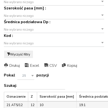
Nie wybrano niczego
Szerokość pasa [mm] :
Nie wybrano niczego
Średnica podziałowa Dp :
Nie wybrano niczego
Kod :
Nie wybrano niczego
Wyczyść filtry
Drukuj
Excel
CSV
Kopiuj
Pokaż
pozycji
25
Szukaj:
Oznaczenie
Z
Szerokość pasa [mm]
Średnica podzia
21 AT5/12
12
10
19.1