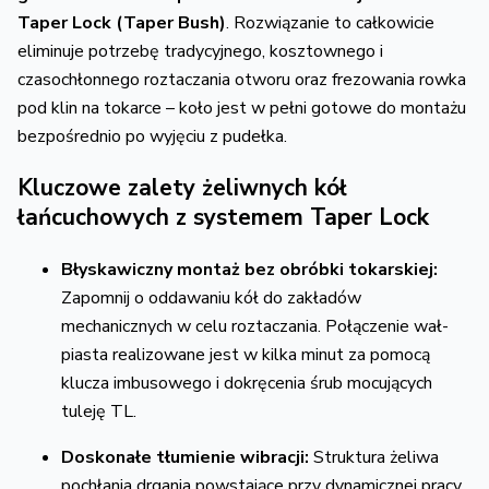
Taper Lock (Taper Bush)
.
Rozwiązanie to całkowicie
eliminuje potrzebę tradycyjnego,
kosztownego i
czasochłonnego roztaczania otworu oraz frezowania rowka
pod klin na tokarce – koło jest w pełni gotowe do montażu
bezpośrednio po wyjęciu z pudełka.
Kluczowe zalety żeliwnych kół
łańcuchowych z systemem Taper Lock
Błyskawiczny montaż bez obróbki tokarskiej:
Zapomnij o oddawaniu kół do zakładów
mechanicznych w celu roztaczania.
Połączenie wał-
piasta realizowane jest w kilka minut za pomocą
klucza imbusowego i dokręcenia śrub mocujących
tuleję TL.
Doskonałe tłumienie wibracji:
Struktura żeliwa
pochłania drgania powstające przy dynamicznej pracy