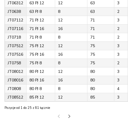
JT06312
63 PJ 12
12
63
3
JT0638
63 PJ 8
8
63
2
JT07112
71 PJ 12
12
71
3
JT07116
71 PJ 16
16
71
2
JT0718
71 PJ 8
8
71
2
JT07512
75 PJ 12
12
75
3
JT07516
75 PJ 16
16
75
3
JT0758
75 PJ 8
8
75
2
JT08012
80 PJ 12
12
80
3
JT08016
80 PJ 16
16
80
3
JT0808
80 PJ 8
8
80
4
JT08512
85 PJ 12
12
85
3
Pozycje od 1 do 25 z 81 łącznie