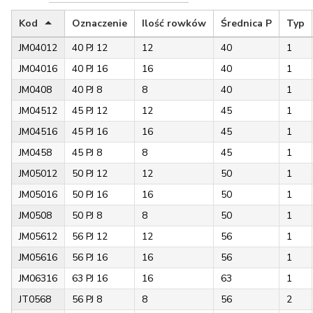
Kod
Oznaczenie
Ilość rowków
Średnica P
Typ
JM04012
40 PJ 12
12
40
1
JM04016
40 PJ 16
16
40
1
JM0408
40 PJ 8
8
40
1
JM04512
45 PJ 12
12
45
1
JM04516
45 PJ 16
16
45
1
JM0458
45 PJ 8
8
45
1
JM05012
50 PJ 12
12
50
1
JM05016
50 PJ 16
16
50
1
JM0508
50 PJ 8
8
50
1
JM05612
56 PJ 12
12
56
1
JM05616
56 PJ 16
16
56
1
JM06316
63 PJ 16
16
63
1
JT0568
56 PJ 8
8
56
2