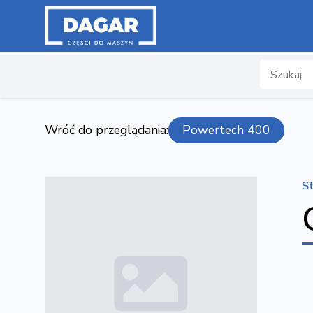
Search
Wróć do przeglądania:
Powertech 400
S