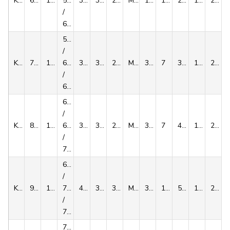
KLPP068
68
115
55
34.5
30.5
23
M6x25
12
10
2500/3125/3938
100/114/131
242
/
60
55
/
KLPP075
75
138
60
37.8
32.5
25
M8x30
30
7
3125/4000/4938
114/133/152
259
/
65
60
/
KLPP080
80
145
65
37.8
32.5
25
M8x30
30
7
4000/4875/5750
133/150/164
243
/
70
65
/
KLPP090
90
155
70
44.3
39
30
M8x35
30
10
5938/7500/9063
183/214/242
257
/
75
70