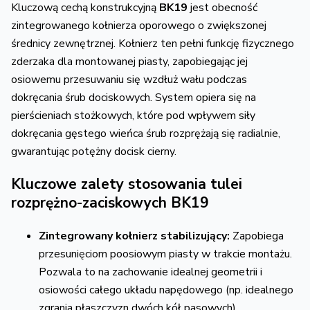
Kluczową cechą konstrukcyjną
BK19
jest obecność
zintegrowanego kołnierza oporowego o zwiększonej
średnicy zewnętrznej. Kołnierz ten pełni funkcję fizycznego
zderzaka dla montowanej piasty, zapobiegając jej
osiowemu przesuwaniu się wzdłuż wału podczas
dokręcania śrub dociskowych. System opiera się na
pierścieniach stożkowych, które pod wpływem siły
dokręcania gęstego wieńca śrub rozprężają się radialnie,
gwarantując potężny docisk cierny.
Kluczowe zalety stosowania tulei
rozprężno-zaciskowych BK19
Zintegrowany kołnierz stabilizujący:
Zapobiega
przesunięciom poosiowym piasty w trakcie montażu.
Pozwala to na zachowanie idealnej geometrii i
osiowości całego układu napędowego (np. idealnego
zgrania płaszczyzn dwóch kół pasowych).