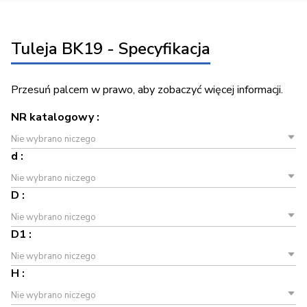
Tuleja BK19 - Specyfikacja
Przesuń palcem w prawo, aby zobaczyć więcej informacji.
NR katalogowy :
Nie wybrano niczego
d :
Nie wybrano niczego
D :
Nie wybrano niczego
D1 :
Nie wybrano niczego
H :
Nie wybrano niczego