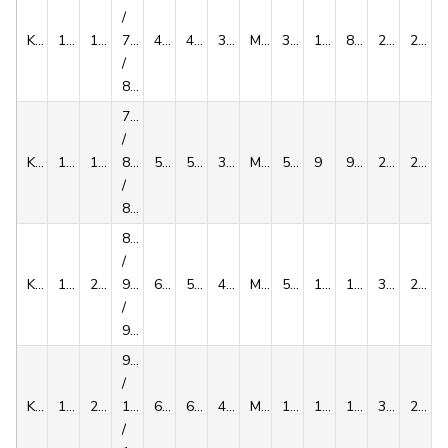
/
KLPP100
100
170
75
49.3
44
34
M8x35
30
12
8625/9375/11250
246/250/281
245
/
80
75
/
KLPP110
110
185
80
56.4
50
39
M10x40
59
9
9000/11250/13500
240/281/318
232
/
85
85
/
KLPP125
125
215
90
60.4
54
42
M10x40
59
12
13750/16250/18750
324/361/395
253
/
95
95
/
KLPP140
140
230
100
68.4
60.5
46
M12x45
100
10
18875/22000/25125
397/440/479
251
/