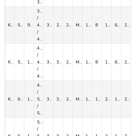
36
38
/
KLPP050
50
90
40
31.5
27.5
22
M6x25
12
8
1313/1638/1925
69,1/81,9/91,7
275
/
42
42
/
KLPP055
55
100
45
34.5
30.5
23
M6x25
12
8
1450/1900/2350
69/84,4/97,9
239
/
48
48
/
KLPP062
62
110
50
34.5
30.5
23
M6x25
12
10
2775/3275/3613
116/131/139
265
/
52
50
/