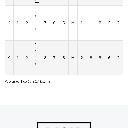
105
105
/
KLPP155
155
265
110
72
64.5
50
M12x50
100
12
27500/31250/35000
524/568/609
250
/
115
115
/
KLPP165
165
290
120
81
71
56
M16x55
250
8
38750/43750/48750
674/729/780
263
/
125
Pozycje od 1 do 17 z 17 łącznie