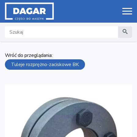
Search
Wróć do przeglądania:
Tuleje rozprężno-zaciskowe BK