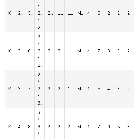
/
KLPP024
24
50
20
23
19.5
14
M5x18
4
6
216/265/314
23/27/30
272
/
21
24
/
KLPP030
30
60
25
25
21.5
16
M5x18
4
7
372/421/461
31/34/36
221
/
26
26
/
KLPP036
36
72
28
27.5
23.5
18
M6x20
12
5
471/550/713
36,3/39,3/47,5
292
/
30
32
/
KLPP044
44
80
35
29.5
25.5
20
M6x20
12
7
925/1175/1275
57,8/67,1/70,8
301
/