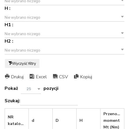
Nie wybrano niczego
H :
Nie wybrano niczego
H1 :
Nie wybrano niczego
H2 :
Nie wybrano niczego
Wyczyść filtry
Drukuj
Excel
CSV
Kopiuj
Pokaż
pozycji
25
Szukaj:
Przenoszony
NR
d
D
H
moment
katalogowy
Mt (Nm)