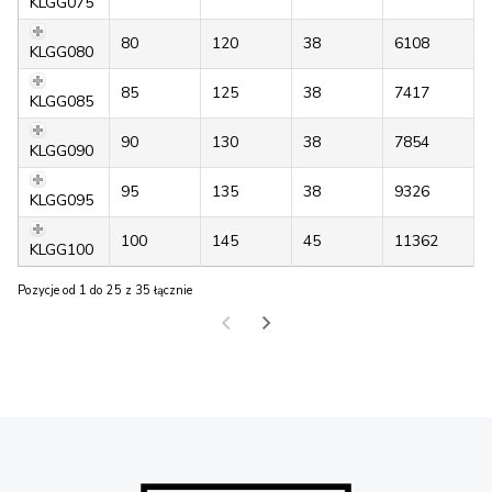
KLGG075
80
120
38
6108
KLGG080
85
125
38
7417
KLGG085
90
130
38
7854
KLGG090
95
135
38
9326
KLGG095
100
145
45
11362
KLGG100
Pozycje od 1 do 25 z 35 łącznie