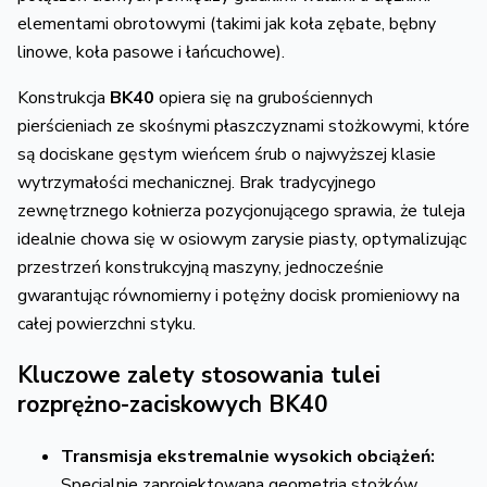
elementami obrotowymi (takimi jak koła zębate, bębny
linowe, koła pasowe i łańcuchowe).
Konstrukcja
BK40
opiera się na grubościennych
pierścieniach ze skośnymi płaszczyznami stożkowymi, które
są dociskane gęstym wieńcem śrub o najwyższej klasie
wytrzymałości mechanicznej. Brak tradycyjnego
zewnętrznego kołnierza pozycjonującego sprawia, że tuleja
idealnie chowa się w osiowym zarysie piasty, optymalizując
przestrzeń konstrukcyjną maszyny, jednocześnie
gwarantując równomierny i potężny docisk promieniowy na
całej powierzchni styku.
Kluczowe zalety stosowania tulei
rozprężno-zaciskowych BK40
Transmisja ekstremalnie wysokich obciążeń:
Specjalnie zaprojektowana geometria stożków