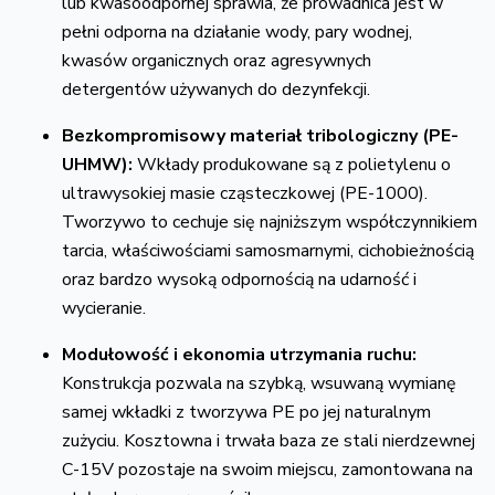
lub kwasoodpornej sprawia,
że prowadnica jest w
pełni odporna na działanie wody,
pary wodnej,
kwasów organicznych oraz agresywnych
detergentów używanych do dezynfekcji.
Bezkompromisowy materiał tribologiczny (PE-
UHMW):
Wkłady produkowane są z polietylenu o
ultrawysokiej masie cząsteczkowej (PE-1000).
Tworzywo to cechuje się najniższym współczynnikiem
tarcia,
właściwościami samosmarnymi,
cichobieżnością
oraz bardzo wysoką odpornością na udarność i
wycieranie.
Modułowość i ekonomia utrzymania ruchu:
Konstrukcja pozwala na szybką,
wsuwaną wymianę
samej wkładki z tworzywa PE po jej naturalnym
zużyciu.
Kosztowna i trwała baza ze stali nierdzewnej
C-15V pozostaje na swoim miejscu,
zamontowana na