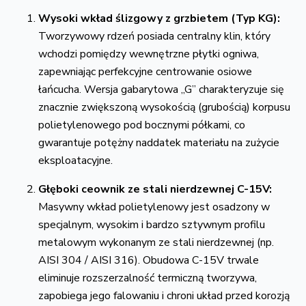
Wysoki wkład ślizgowy z grzbietem (Typ KG):
Tworzywowy rdzeń posiada centralny klin,
który
wchodzi pomiędzy wewnętrzne płytki ogniwa,
zapewniając perfekcyjne centrowanie osiowe
łańcucha.
Wersja gabarytowa „G” charakteryzuje się
znacznie zwiększoną wysokością (grubością) korpusu
polietylenowego pod bocznymi półkami,
co
gwarantuje potężny naddatek materiału na zużycie
eksploatacyjne.
Głęboki ceownik ze stali nierdzewnej C-15V:
Masywny wkład polietylenowy jest osadzony w
specjalnym,
wysokim i bardzo sztywnym profilu
metalowym wykonanym ze stali nierdzewnej (np.
AISI 304 / AISI 316).
Obudowa C-15V trwale
eliminuje rozszerzalność termiczną tworzywa,
zapobiega jego falowaniu i chroni układ przed korozją