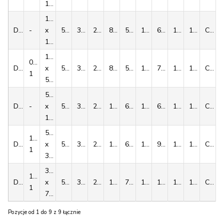
1/4”
1/2”
D00179
-
x
53
31
25
8.8
5.0
11.8
6.2
10.2
11.7
C15
1/4”
1/2”
08B-
D00180
x
53
31
25
8.9
5.0
12.8
7.4
11.5
13.0
C15
1
5/16”
5/8”
D00181
-
x
53
31
25
10.6
6.0
15.4
6.2
10.2
11.6
C15
1/4”
5/8”
10B-
D00182
x
53
31
25
10.6
6.0
15.4
9.3
13.5
14.9
C15
1
3/8”
3/4”
12B-
D00183
x
53
31
25
12.4
7.0
17.0
11.3
15.9
17.5
C15
1
7/16”
Pozycje od 1 do 9 z 9 łącznie