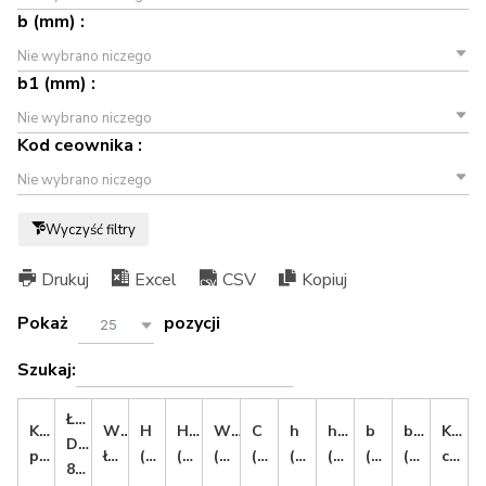
b (mm) :
Nie wybrano niczego
b1 (mm) :
Nie wybrano niczego
Kod ceownika :
Nie wybrano niczego
Wyczyść filtry
Drukuj
Excel
CSV
Kopiuj
Pokaż
pozycji
25
Szukaj:
Łańcuch
Kod
Wymiary
H
Hc
W
C
h
h1
b
b1
Kod
DIN
produktu
łańcucha
(mm)
(mm)
(mm)
(mm)
(mm)
(mm)
(mm)
(mm)
ceownika
8187