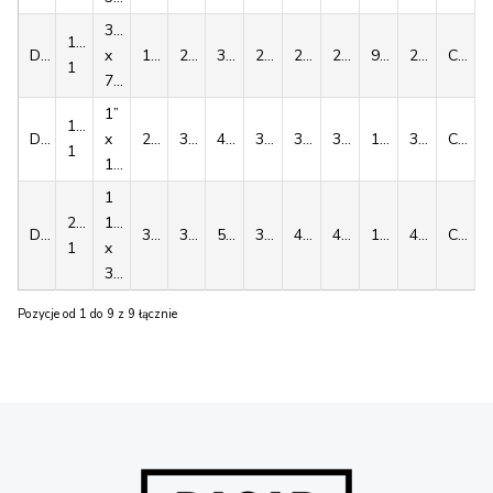
3/4”
12B-
D00052
x
18
22
30
28
2.4
2.8
9.2
21.8
C5
1
7/16”
1”
16B-
D00053
x
25
30
42
38
3.5
3.3
15.0
33.8
C9
1
17mm
1
20B-
1/4”
D00054
30
35
50
38
4.2
4.0
16.8
40.0
C9
1
x
3/4”
Pozycje od 1 do 9 z 9 łącznie