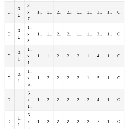
3/8”
06B-
D00046
x
14
17
20
20
1.5
1.1
3.8
13.0
C3
1
7/32”
1/2”
083-
D00047
x
14
17
20
20
1.6
1.4
3.0
12.4
C3
1
3/16”
1/2”
085-
D00048
x
14
17
22
20
2.2
1.6
4.5
15.1
C3
1
1/4”
1/2’’
08B-
D00049
x
16
20
25
20
2.2
1.6
5.7
16.3
C3
1
5/16’’
5/8”
D00050
-
x
16
20
25
20
2.6
2.1
4.1
16.1
C3
1/4”
5/8”
10B-
D00051
x
16
20
28
28
2.6
2.1
7.4
19.2
C5
1
3/8”