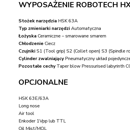
WYPOSAŻENIE ROBOTECH HX-2
Stożek narzędzia
HSK 63A
Typ zmieniarki narzędzi
Automatyczna
Łożyska
Ceramiczne – smarowane smarem
Chłodzenie
Ciecz
Czujniki
S1 (Tool grip) S2 (Collet open) S3 (Spindle ro
Cylinder zwalniający
Pneumatyczny układ pojedyncze
Pozostałe cechy
Taper blow Pressurised labyrinth CC
OPCJONALNE
HSK 63E/63A
Long nose
Air tool
Enkoder 1Vpp lub TTL
Oil Mist/MQL