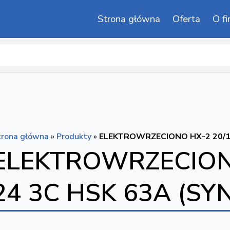
Strona główna
Oferta
O fi
trona główna
»
Produkty
»
ELEKTROWRZECIONO HX-2 20/1
ELEKTROWRZECION
24 3C HSK 63A (S