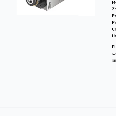
Mo
Z
P
P
C
U
El
sz
bi