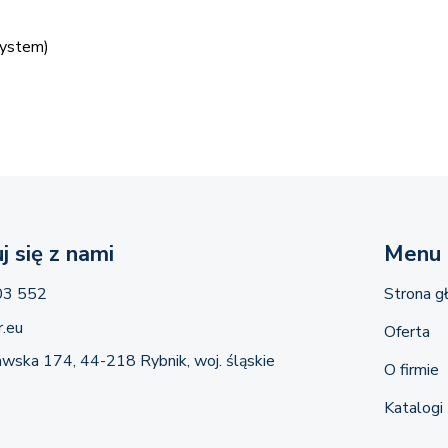
System)
j się z nami
Menu
03 552
Strona g
.eu
Oferta
awska 174, 44-218 Rybnik, woj. śląskie
O firmie
Katalogi