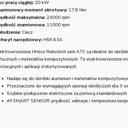
c pracy ciągłej:
20 kW
namionowy moment obrotowy:
17,8 Nm
rędkość maksymalna:
24000 rpm
rędkość znamionowa:
11000 rpm
hłodzenie:
Ciecz
chwyt narzędziowy:
HSK 63A
ektrowrzeciona Hiteco Robotech serii ATC są idealne do obróbk
tucznych i materiałów kompozytowych. Te elektrowrzeciona mog
rotacyjnych i aplikacji zrobotyzowanych.
Nadaje się do obróbki aluminium i materiałów kompozytowy
Przeznaczone do wymagających operacji obróbczych dla 3-o
Szybkie podłączenie elektryczne za pomocą standardowych 
iM SMART SENSOR: prędkość, wibracje i temperatura bezp