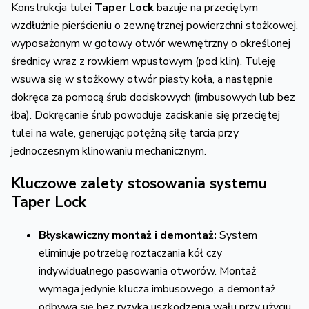
Konstrukcja tulei
Taper Lock
bazuje na przeciętym
wzdłużnie pierścieniu o zewnętrznej powierzchni stożkowej,
wyposażonym w gotowy otwór wewnętrzny o określonej
średnicy wraz z rowkiem wpustowym (pod klin).
Tuleję
wsuwa się w stożkowy otwór piasty koła,
a następnie
dokręca za pomocą śrub dociskowych (imbusowych lub bez
łba).
Dokręcanie śrub powoduje zaciskanie się przeciętej
tulei na wale,
generując potężną siłę tarcia przy
jednoczesnym klinowaniu mechanicznym.
Kluczowe zalety stosowania systemu
Taper Lock
Błyskawiczny montaż i demontaż:
System
eliminuje potrzebę roztaczania kół czy
indywidualnego pasowania otworów.
Montaż
wymaga jedynie klucza imbusowego,
a demontaż
odbywa się bez ryzyka uszkodzenia wału przy użyciu