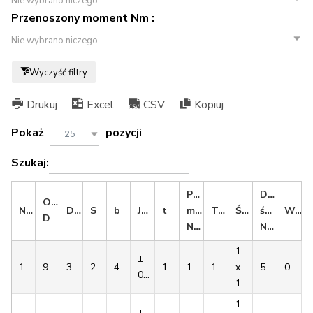
Nie wybrano niczego
Przenoszony moment Nm :
Nie wybrano niczego
Wyczyść filtry
Drukuj
Excel
CSV
Kopiuj
Pokaż
pozycji
25
Szukaj:
Przenoszony
Dokręcani
Otwór
Numer
D1
S
b
Js9
t
moment
Typ
Śruba
śruby
Waga
D
Nm
Nm
1/4''
±
1008
9
35.0
22.3
4
10.8
136
1
x
5.6
0.16
0,015
1/2''
1/4''
±